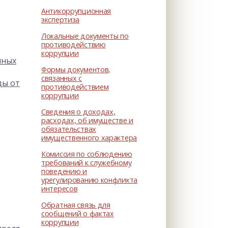
Антикоррупционная
экспертиза
Локальные документы по
противодействию
коррупции
нных
Формы документов,
связанных с
ды от
противодействием
коррупции
Сведения о доходах,
расходах, об имуществе и
обязательствах
имущественного характера
Комиссия по соблюдению
требований к служебному
поведению и
урегулированию конфликта
интересов
Обратная связь для
сообщений о фактах
коррупции