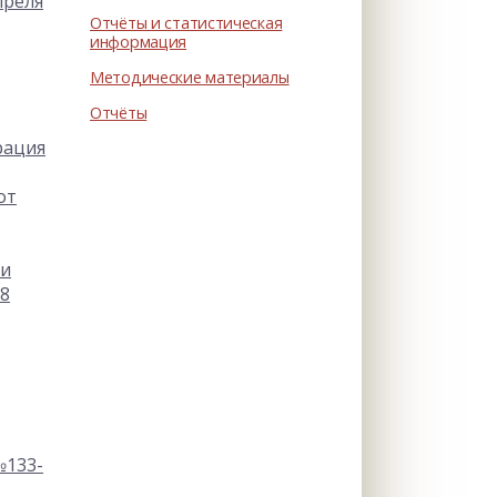
преля
Отчёты и статистическая
информация
Методические материалы
Отчёты
рация
от
 и
18
№133-