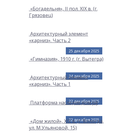
«Богадельня», II пол. XIX в. (г.
Грязовец)
Архитектурный элемент
«карниз». Часть 2
25 декабря 2025
«Гимназия», 1910 г. (г. Вытегра)
24 декабря 2025
Архитектурный элемент
«карниз». Часть 1
22 декабря 2025
Платформа наследие.дом.рф
22 декабря 2025
«Дом жилой», XIX в. (г. Вологда,
ул. М.Ульяновой, 15)