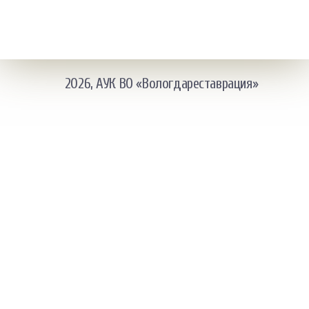
2026, АУК ВО «Вологдареставрация»