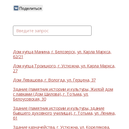
Поделиться
Дом купца Манина, г. Белозерск, ул. Карла Маркса,
62/21
Дом купца Троицкого, г. Устюжна, ул. Карла Маркса,
27
Дом Левашова, г. Вологда, ул. Герцена, 37
Здание (памятник истории и культуры, Жилой дом
с лавками (Дом Шилова), г. Тотьма, ул.
Белоусовская, 30
Здание (памятник истории и культуры, здание
бывшего духовного училища), г. Тотьма, ул. Ленина,
61
Здание казначейства, г. Устюжна, ул. Корелякова,