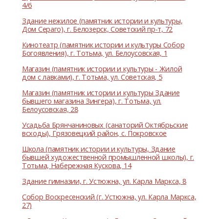
4/6
Здание нежилое (памятник истории и культуры,
Дом Сераго), г. Белозерск, Советский пр-т, 72
Кинотеатр (памятник истории и культуры Собор
Богоявления), г. Тотьма, ул. Белоусовская, 1
Магазин (памятник истории и культуры - Жилой
дом с лавками), г. Тотьма, ул. Советская, 5
Магазин (памятник истории и культуры Здание
бывшего магазина Зингера), г. Тотьма, ул.
Белоусовская, 28
Усадьба Брянчаниновых (санаторий Октябрьские
всходы), Грязовецкий район, с. Покровское
Школа (памятник истории и культуры, Здание
бывшей художественной промышленной школы), г.
Тотьма, Набережная Кускова, 14
Здание гимназии, г. Устюжна, ул. Карла Маркса, 8
Собор Воскресенский (г. Устюжна, ул. Карла Маркса,
27)