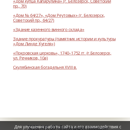
«Дом купца Капарулина» (г. Белозерск, Советский
пр., 70)
«Дом № 64/27», «Дом Реутовых» (г. Белозерск,
Советский пр., 64/27)
«Здание казенного винного склада»
Здание прокуратуры (памятник истории и культуры
«Дом Линде Кугеля»)
«Покровская церковь», 1740–1752 гг. (г.Белозерск,
ул. Речников, 10а)
Скулябинская богадельня XVIII в.
Для улучшения работы сайта и его взаимодействия с
2026, АУК ВО «Вологдареставрация»