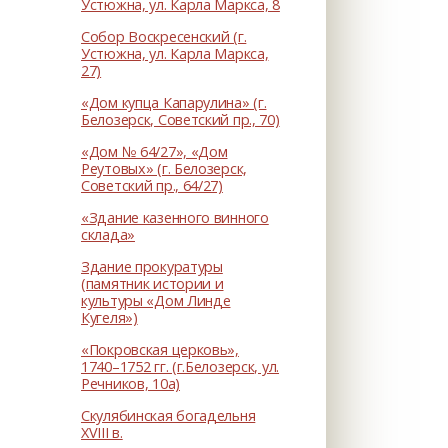
Устюжна, ул. Карла Маркса, 8
Собор Воскресенский (г.
Устюжна, ул. Карла Маркса,
27)
«Дом купца Капарулина» (г.
Белозерск, Советский пр., 70)
«Дом № 64/27», «Дом
Реутовых» (г. Белозерск,
Советский пр., 64/27)
«Здание казенного винного
склада»
Здание прокуратуры
(памятник истории и
культуры «Дом Линде
Кугеля»)
«Покровская церковь»,
1740–1752 гг. (г.Белозерск, ул.
Речников, 10а)
Скулябинская богадельня
XVIII в.