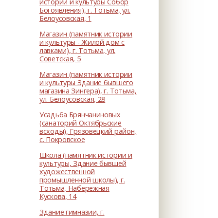
истории и культуры Собор
Богоявления), г. Тотьма, ул.
Белоусовская, 1
Магазин (памятник истории
и культуры - Жилой дом с
лавками), г. Тотьма, ул.
Советская, 5
Магазин (памятник истории
и культуры Здание бывшего
магазина Зингера), г. Тотьма,
ул. Белоусовская, 28
Усадьба Брянчаниновых
(санаторий Октябрьские
всходы), Грязовецкий район,
с. Покровское
Школа (памятник истории и
культуры, Здание бывшей
художественной
промышленной школы), г.
Тотьма, Набережная
Кускова, 14
Здание гимназии, г.