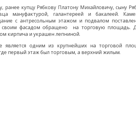
, ранее купцу Рябкову Платону Михайловичу, сыну Ря
ца мануфактурой, галантереей и бакалеей. Каме
здание с антресольным этажом и подвалом поставле
м своим фасадом обращено на торговую площадь. 
пом кирпича и украшен лепниной.
е является одним из крупнейших на торговой пло
где первый этаж был торговым, а верхний жилым.