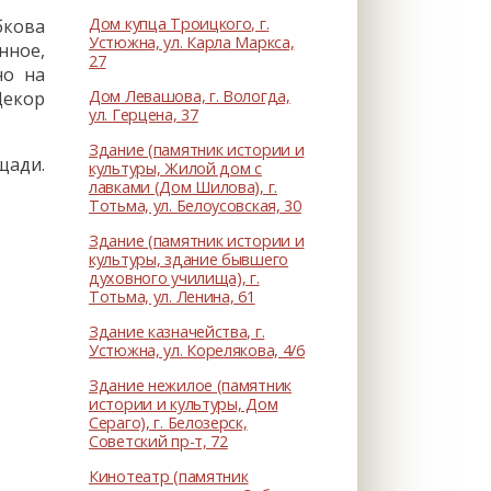
Дом купца Троицкого, г.
бкова
Устюжна, ул. Карла Маркса,
нное,
27
но на
Дом Левашова, г. Вологда,
Декор
ул. Герцена, 37
Здание (памятник истории и
щади.
культуры, Жилой дом с
лавками (Дом Шилова), г.
Тотьма, ул. Белоусовская, 30
Здание (памятник истории и
культуры, здание бывшего
духовного училища), г.
Тотьма, ул. Ленина, 61
Здание казначейства, г.
Устюжна, ул. Корелякова, 4/6
Здание нежилое (памятник
истории и культуры, Дом
Сераго), г. Белозерск,
Советский пр-т, 72
Кинотеатр (памятник