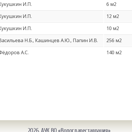
Кукушкин И.П.
6 м2
Кукушкин И.П.
12 м2
Кукушкин И.П.
10 м2
Васильева Н.Б., Кашинцев А.Ю., Папин И.В.
256 м2
Фёдоров А.С.
140 м2
2026, АУК ВО «Вологдареставрация»