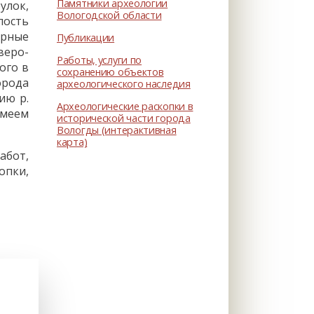
Памятники археологии
улок,
Вологодской области
пость
ирные
Публикации
веро-
Работы, услуги по
ого в
сохранению объектов
орода
археологического наследия
ию р.
Археологические раскопки в
имеем
исторической части города
Вологды (интерактивная
карта)
абот,
опки,