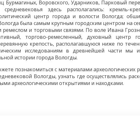
ц Бурмагиных, Воровского, Ударников, Парковый пере
средневековья здесь располагались: кремль-кре
политический центр города и волости Вологда; обш
Вологда была самым крупным городским центром на се
и ремеслом и торговыми связями. По воле Ивана Грозн
ативный, торгово-ремесленный, духовный центр г
еревянную крепость, располагавшуюся ниже по течен
огическим исследованиям в древнейшей части мы 
льной истории города Вологды.
те познакомиться с материалами археологических р
дневековой Вологды, узнать где осуществлялись раск
ными археологическими открытиями и находками.