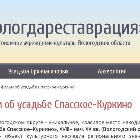
ологдареставрация
тономное учреждение культуры Вологодской области
Усадьба Брянчаниновых
Археология
 фильм об усадьбе Спасское-Куркино
 об усадьбе Спасское-Куркино
огодском округе - уникальное, красивое место находи
а Спасское–Куркино», XVIII– нач. XX вв. (Вологодский о
 объект культурного наследия регионального знач