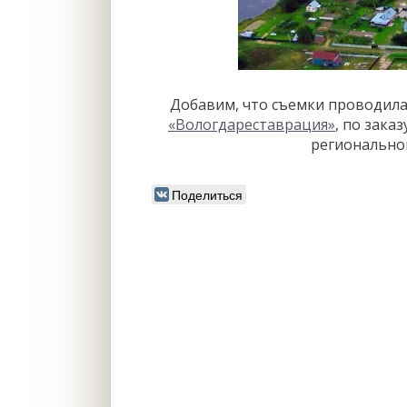
Добавим, что съемки проводил
«Вологдареставрация»
, по зака
регионально
Поделиться