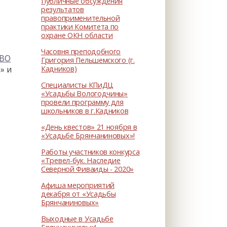
Публичные обсуждения
результатов
правоприменительной
практики Комитета по
охране ОКН области
Часовня преподобного
 ВО
Григория Пельшемского (г.
Кадников)
» и
Специалисты КПиДЦ
«Усадьбы Вологодчины»
провели программу для
школьников в г.Кадников
«День квестов» 21 ноября в
«Усадьбе Брянчаниновых»!
Работы участников конкурса
«Тревел-бук. Наследие
Северной Фиваиды - 2020»
Афиша мероприятий
декабря от «Усадьбы
Брянчаниновых»
Выходные в Усадьбе