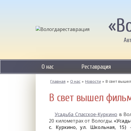
«В
Ав
О нас
Реставрация
Главная
»
О нас
»
Новости
»
В свет вышел
В свет вышел фильм
Усадьба Спасское-Куркино
в Вол
20 километрах от Вологды.
«Усадьб
с. Куркино, ул. Школьная, 15)
–