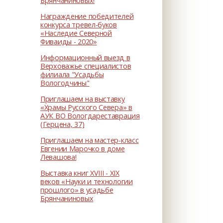
Брянчаниновых!
Награждение победителей
конкурса тревел-буков
«Наследие Северной
Фиваиды - 2020»
Информационный выезд в
Верховажье специалистов
филиала "Усадьбы
Вологодчины"
Приглашаем на выставку
«Храмы Русского Севера» в
АУК ВО Вологдареставрация
(Герцена, 37)
Приглашаем на мастер-класс
Евгении Марочко в доме
Левашова!
Выставка книг XVIII - XIX
веков «Науки и технологии
прошлого» в усадьбе
Брянчаниновых