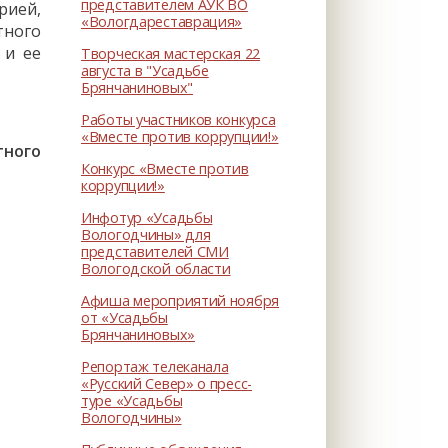
представителем АУК ВО
рией,
«Вологдареставрация»
тного
 и ее
Творческая мастерская 22
августа в "Усадьбе
Брянчаниновых"
Работы участников конкурса
«Вместе против коррупции!»
тного
Конкурс «Вместе против
коррупции!»
Инфотур «Усадьбы
Вологодчины» для
представителей СМИ
Вологодской области
Афиша мероприятий ноября
от «Усадьбы
Брянчаниновых»
Репортаж телеканала
«Русский Север» о пресс-
туре «Усадьбы
Вологодчины»