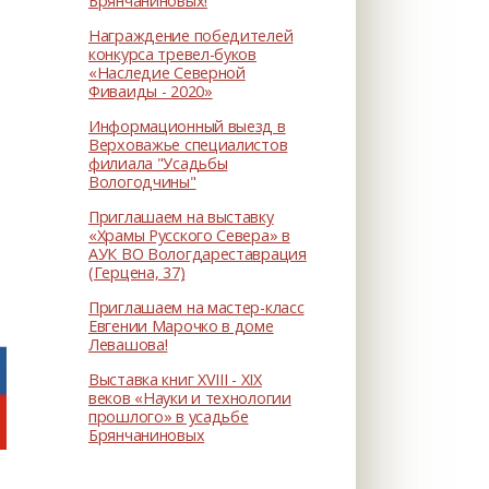
Брянчаниновых!
Награждение победителей
конкурса тревел-буков
«Наследие Северной
Фиваиды - 2020»
Информационный выезд в
Верховажье специалистов
филиала "Усадьбы
Вологодчины"
Приглашаем на выставку
«Храмы Русского Севера» в
АУК ВО Вологдареставрация
(Герцена, 37)
Приглашаем на мастер-класс
Евгении Марочко в доме
Левашова!
Выставка книг XVIII - XIX
веков «Науки и технологии
прошлого» в усадьбе
Брянчаниновых