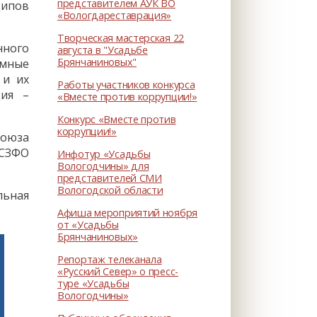
представителем АУК ВО
ипов
«Вологдареставрация»
Творческая мастерская 22
нного
августа в "Усадьбе
Брянчаниновых"
емные
 и их
Работы участников конкурса
дия –
«Вместе против коррупции!»
Конкурс «Вместе против
коррупции!»
Союза
 СЗФО
Инфотур «Усадьбы
Вологодчины» для
представителей СМИ
Вологодской области
льная
Афиша мероприятий ноября
от «Усадьбы
Брянчаниновых»
Репортаж телеканала
«Русский Север» о пресс-
туре «Усадьбы
Вологодчины»