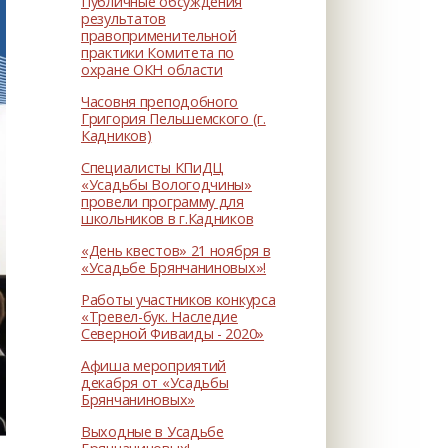
Публичные обсуждения
результатов
правоприменительной
практики Комитета по
охране ОКН области
Часовня преподобного
Григория Пельшемского (г.
Кадников)
Специалисты КПиДЦ
«Усадьбы Вологодчины»
провели программу для
школьников в г.Кадников
«День квестов» 21 ноября в
«Усадьбе Брянчаниновых»!
Работы участников конкурса
«Тревел-бук. Наследие
Северной Фиваиды - 2020»
Афиша мероприятий
декабря от «Усадьбы
Брянчаниновых»
Выходные в Усадьбе