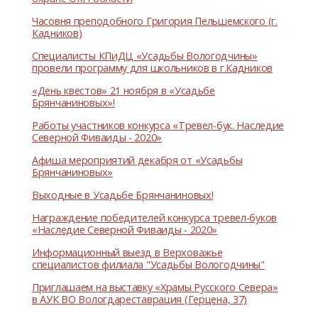
Часовня преподобного Григория Пельшемского (г.
Кадников)
Специалисты КПиДЦ «Усадьбы Вологодчины»
провели программу для школьников в г.Кадников
«День квестов» 21 ноября в «Усадьбе
Брянчаниновых»!
Работы участников конкурса «Тревел-бук. Наследие
Северной Фиваиды - 2020»
Афиша мероприятий декабря от «Усадьбы
Брянчаниновых»
Выходные в Усадьбе Брянчаниновых!
Награждение победителей конкурса тревел-буков
«Наследие Северной Фиваиды - 2020»
Информационный выезд в Верховажье
специалистов филиала "Усадьбы Вологодчины"
Приглашаем на выставку «Храмы Русского Севера»
в АУК ВО Вологдареставрация (Герцена, 37)