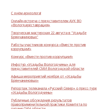
С днём археолога!
Онлайн-встреча с представителем АУК ВО
«Вологдареставрация»
Творческая мастерская 22 августа в "Усадьбе
Брянчаниновых"
Работы участников конкурса «Вместе против
коррупции!»
Конкурс «Вместе против коррупции!»
Инфотур «Усадьбы Вологодчины» для
представителей СМИ Вологодской области
Афиша мероприятий ноября от «Усадьбы
Брянчаниновых»
Репортаж телеканала «Русский Север» о пресс-туре
«Усадьбы Вологодчины»
Публичные обсуждения результатов
правоприменительной практики Комитета по
охране ОКН области