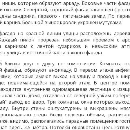
 ниши, которые образуют аркаду. Боковые части фаса
и окнами. Северный, торцовый фасад завершён фронт
ены сандрики, первого - пятичасные замки. По пери
й карниз. Большой вынос кровли украшен мутулами.
фасада на красной линии улицы расположены дерев
Каждый пилон прорезан небольшим проёмом с ар
 карнизом с лентой сухариков и невысоким атт
я с улицы в восточной части южного фасада.
й близка друг к другу по композиции. Комнаты, о
 фасады, образуют анфиладу. В первом этаже анфил
нями, которые имеют выход на улицу и проход к ши
це, поднимающейся на второй этаж. В центре по
находится внутренняя одномаршевая лестница с изя
ьшая часть дома, отделена от северной узким попер
й" выход во двор. Три комнаты, окна которых выход
ладу. Внутри стены оштукатурены и выкрашены мас
Первоначально стены были оклеены обоями, расписа
аже, видимо, располагались парадные помещения: гост
омнат здесь 3,5 метра. Потолки обработаны цельнотян