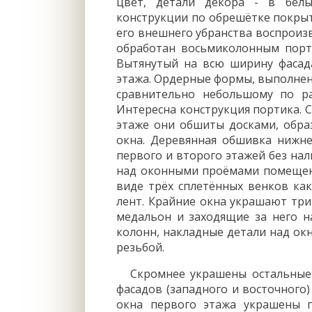
цвет, детали декора - в белы
конструкции по обрешётке покрыт
его внешнего убранства воспроиз
обработан восьмиколонным порт
Вытянутый на всю ширину фасад
этажа. Ордерные формы, выполнен
сравнительно небольшому по ра
Интересна конструкция портика. С
этаже они обшиты досками, обра
окна. Деревянная обшивка нижне
первого и второго этажей без на
над оконными проёмами помещен
виде трёх сплетённых венков как
лент. Крайние окна украшают три
медальон и заходящие за него н
колонн, накладные детали над ок
резьбой.
Скромнее украшены остальные
фасадов (западного и восточного
окна первого этажа украшены 