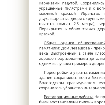
карнизами падугой. Сохранилис
украшенные пилястрами и с вог
масляной краской. Убранство
двухстворчатые двери с крупными
(высота комнат 2,5 метра), ве
Перекрытия в обоих этажах дер
краской.
Общая оценка общественной
памятника
: Дом Левашова - прек
века. Выстроенный в стиле клас
хорошо прорисованными деталями
одним из лучших примеров дворянс
Перестройки и утраты, измени
здание сохранилось почти без из
Вологодском краеведческом муз
сохранилось убранство интерьеров
Реставрационные работы:
Не пр
были восстановлены пилоны ворот