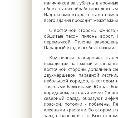
наличников заглублены в арочные
обоих этажах обработаны ложным
Над окнами второго этажа помещ
всего здания проходит межэтажны
С восточной стороны южного 
обшитые тёсом пилоны ворот. 
перемычкой. Пилоны завершены
Парадный вход в особняк находитс
Внутренняя планировка этаже
выходящие на южный и западный
восточной стороны дополнена се
двухмаршевой парадной лестни
небольшой коридор, в котором 
точёными балясинами. Южная, бол
коридором, который имеет "чёрны
северный фасад, образуют анфи
краской, потолки - побелены. 
клеевыми красками. Во втором эт
зала, столовая и т. п. Высота к