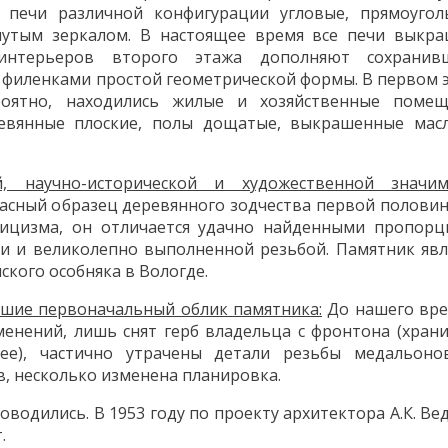
ь печи различной конфигурации угловые, прямоугол
нутым зеркалом. В настоящее время все печи выкр
 интерьеров второго этажа дополняют сохранив
 филенками простой геометрической формы. В первом 
роятно, находились жилые и хозяйственные помещ
евянные плоские, полы дощатые, выкрашенные мас
, научно-исторической и художественной значи
расный образец деревянного зодчества первой половин
сицизма, он отличается удачно найденными пропорц
 и великолепно выполненной резьбой. Памятник явл
кого особняка в Вологде.
вшие первоначальный облик памятника:
До нашего вр
менений, лишь снят герб владельца с фронтона (храни
ее), частично утрачены детали резьбы медальоно
, несколько изменена планировка.
оводились. В 1953 году по проекту архитектора А.К. Ве
.