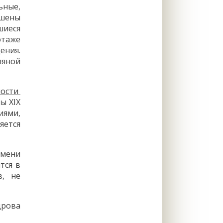
ьные,
ашены
шиеся
этаже
ения.
ляной
мости
ы XIX
иями,
яется
емени
тся в
в, не
дрова