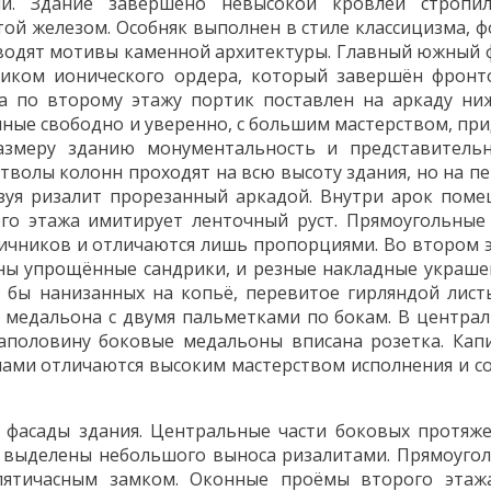
й. Здание завершено невысокой кровлей стропи
ой железом. Особняк выполнен в стиле классицизма, 
водят мотивы каменной архитектуры. Главный южный 
иком ионического ордера, который завершён фронт
а по второму этажу портик поставлен на аркаду ни
ные свободно и уверенно, с большим мастерством, пр
змеру зданию монументальность и представительн
тволы колонн проходят на всю высоту здания, но на п
зуя ризалит прорезанный аркадой. Внутри арок пом
го этажа имитирует ленточный руст. Прямоугольные
личников и отличаются лишь пропорциями. Во втором 
ы упрощённые сандрики, и резные накладные украше
 бы нанизанных на копьё, перевитое гирляндой лист
 медальона с двумя пальметками по бокам. В центра
аполовину боковые медальоны вписана розетка. Кап
нами отличаются высоким мастерством исполнения и с
 фасады здания. Центральные части боковых протяж
) выделены небольшого выноса ризалитами. Прямоуго
пятичасным замком. Оконные проёмы второго этаж