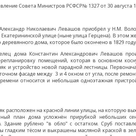
вление Совета Министров РСФСР№ 1327 от 30 августа 19
к Александр Николаевич Левашов приобрёл у Н.М. Вол
Екатерининской улице (ныне улица Герцена). В этом же
 деревянного дома, которое было окончено в 1829 году
делец дома Константин Александрович Левашов про
ерепланировку помещений, которая в основном косн
няк и устройство новой парадной лестницы. Первонач
сточном фасаде между 3 и 4 окном от угла, после ремон
времени относится и небольшая одноэтажная пристро
к расположен на красной линии улицы, на которую вы
ьный план дома усложнён прирубкой небольших се
. Здание рублено "в обло" с остатком. Сруб поставл
ы гладким тёсом и выкрашены масляной краской в зе