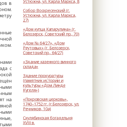
Устюжна, ул. Карла Маркса, 8
дов в
оном.
Собор Воскресенский (г.
Устюжна, ул. Карла Маркса,
метру
27)
«Дом купца Капарулина» (г.
янные
Белозерск, Советский пр., 70)
очной
«Дом № 64/27», «Дом
иком.
Реутовых» (г. Белозерск,
Советский пр., 64/27)
«Здание казенного винного
кнами
склада»
ада с
рокой
Здание прокуратуры
(памятник истории и
мещён
культуры «Дом Линде
щными
Кугеля»)
ечным
«Покровская церковь»,
ят на
1740–1752 гг. (г.Белозерск, ул.
ляной
Речников, 10а)
нными
Скулябинская богадельня
иные,
XVIII в.
утыми