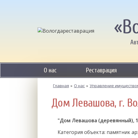
«В
Ав
О нас
Реставрация
Главная
»
О нас
»
Управление имущество
Дом Левашова, г. Вол
"Дом Левашова (деревянный), 182
Категория объекта: памятник а