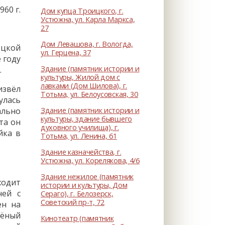
60 г.
Дом купца Троицкого, г.
Устюжна, ул. Карла Маркса,
27
Дом Левашова, г. Вологда,
оцкой
ул. Герцена, 37
 году
Здание (памятник истории и
.
культуры, Жилой дом с
лавками (Дом Шилова), г.
извёл
Тотьма, ул. Белоусовская, 30
улась
Здание (памятник истории и
ально
культуры, здание бывшего
та он
духовного училища), г.
йка в
Тотьма, ул. Ленина, 61
Здание казначейства, г.
Устюжна, ул. Корелякова, 4/6
Здание нежилое (памятник
ходит
истории и культуры, Дом
ней с
Сераго), г. Белозерск,
Советский пр-т, 72
ен на
лёный
Кинотеатр (памятник