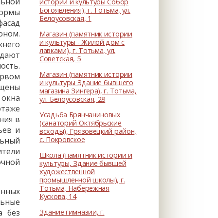
льной
истории и культуры Собор
Богоявления), г. Тотьма, ул.
формы
Белоусовская, 1
фасад
оном.
Магазин (памятник истории
и культуры - Жилой дом с
жнего
лавками), г. Тотьма, ул.
идают
Советская, 5
ость.
Магазин (памятник истории
ервом
и культуры Здание бывшего
ещены
магазина Зингера), г. Тотьма,
 окна
ул. Белоусовская, 28
этаже
Усадьба Брянчаниновых
ния в
(санаторий Октябрьские
ьев и
всходы), Грязовецкий район,
с. Покровское
льный
ители
Школа (памятник истории и
очной
культуры, Здание бывшей
художественной
промышленной школы), г.
Тотьма, Набережная
енных
Кускова, 14
льные
Здание гимназии, г.
а без