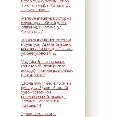
истории и культуры Собор
Богоявления), г. Тотьма, ул.
Белоусовская, 1
Магазин (памятник истории
и культуры - Жилой дом с
лавками), г. Тотьма, ул.
Советская, 5
Магазин (памятник истории
и культуры Здание бывшего
магазина Зингера), г. Тотьма,
ул. Белоусовская, 28
Усадьба Брянчаниновых
(санаторий Октябрьские
всходы), Грязовецкий район,
с. Покровское
Школа (памятник истории и
культуры, Здание бывшей
художественной
промышленной школы), г.
Тотьма, Набережная
Кускова, 14
Здание гимназии, г.