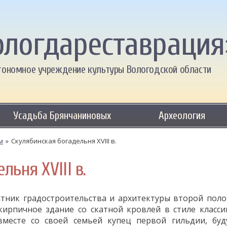
ологдареставрация
тономное учреждение культуры Вологодской области
Усадьба Брянчаниновых
Археология
м
»
Скулябинская богадельня XVIII в.
льня XVIII в.
тник градостроительства и архитектуры второй пол
-кирпичное здание со скатной кровлей в стиле класси
месте со своей семьей купец первой гильдии, бу