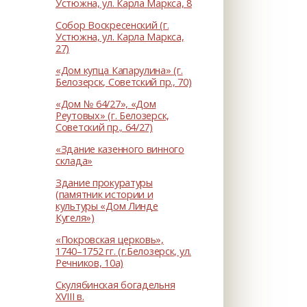
Устюжна, ул. Карла Маркса, 8
Собор Воскресенский (г.
Устюжна, ул. Карла Маркса,
27)
«Дом купца Капарулина» (г.
Белозерск, Советский пр., 70)
«Дом № 64/27», «Дом
Реутовых» (г. Белозерск,
Советский пр., 64/27)
«Здание казенного винного
склада»
Здание прокуратуры
(памятник истории и
культуры «Дом Линде
Кугеля»)
«Покровская церковь»,
1740–1752 гг. (г.Белозерск, ул.
Речников, 10а)
Скулябинская богадельня
XVIII в.