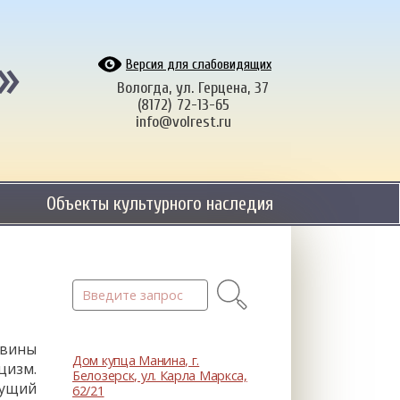
»
Версия для слабовидящих
Вологда, ул. Герцена, 37
(8172) 72-13-65
info@volrest.ru
Объекты культурного наследия
овины
Дом купца Манина, г.
цизм.
Белозерск, ул. Карла Маркса,
дущий
62/21