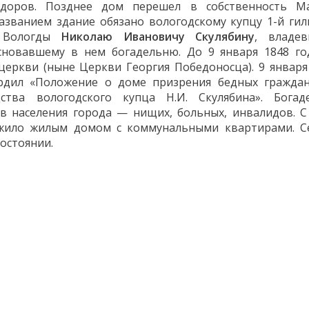
доров. Позднее дом перешел в собственность М
званием здание обязано вологодскому купцу 1-й гил
а Вологды
Николаю Ивановичу Скулябину
, владе
сновавшему в нем богадельню. До 9 января 1848 г
церкви (ныне Церкви Георгия Победоносца). 9 января
рдил «Положение о доме призрения бедных граждан
ства вологодского купца Н.И. Скулябина». Богад
в населения города — нищих, больных, инвалидов. С
лужило жилым домом с коммунальными квартирами. С
остоянии.