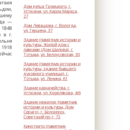
атвея
Дом купца Троицкого, г.
ьдии,
Устюжна, ул. Карла Маркса,
вшему
27
ода —
Дом Левашова, г. Вологда,
 1848
ул. Герцена, 37
 в г.
Здание (памятник истории и
ельня
культуры, Жилой дом с
 1918
лавками (Дом Шилова), г.
ейчас
Тотьма, ул. Белоусовская, 30
Здание (памятник истории и
культуры, здание бывшего
духовного училища), г.
Тотьма, ул. Ленина, 61
Здание казначейства, г.
Устюжна, ул. Корелякова, 4/6
Здание нежилое (памятник
истории и культуры, Дом
Сераго), г. Белозерск,
Советский пр-т, 72
Кинотеатр (памятник