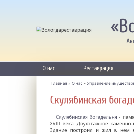
«В
Ав
О нас
Реставрация
Главная
»
О нас
»
Управление имущество
Скулябинская богаде
Скулябинская богадельня
- памя
XVIII века. Двухэтажное каменно
Здание построил и жил в нем в