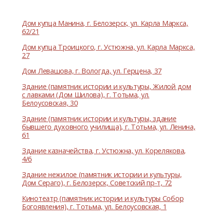
Дом купца Манина, г. Белозерск, ул. Карла Маркса,
62/21
Дом купца Троицкого, г. Устюжна, ул. Карла Маркса,
27
Дом Левашова, г. Вологда, ул. Герцена, 37
Здание (памятник истории и культуры, Жилой дом
с лавками (Дом Шилова), г. Тотьма, ул.
Белоусовская, 30
Здание (памятник истории и культуры, здание
бывшего духовного училища), г. Тотьма, ул. Ленина,
61
Здание казначейства, г. Устюжна, ул. Корелякова,
4/6
Здание нежилое (памятник истории и культуры,
Дом Сераго), г. Белозерск, Советский пр-т, 72
Кинотеатр (памятник истории и культуры Собор
Богоявления), г. Тотьма, ул. Белоусовская, 1