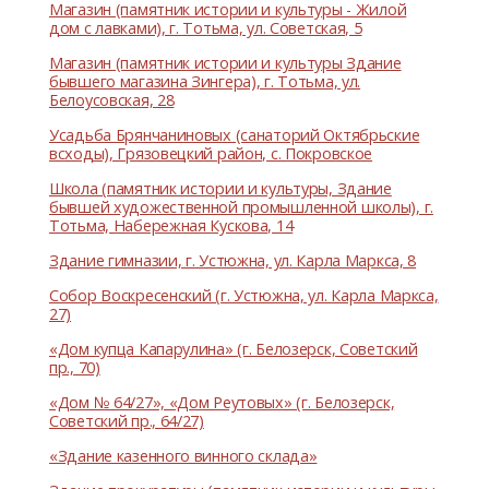
Магазин (памятник истории и культуры - Жилой
дом с лавками), г. Тотьма, ул. Советская, 5
Магазин (памятник истории и культуры Здание
бывшего магазина Зингера), г. Тотьма, ул.
Белоусовская, 28
Усадьба Брянчаниновых (санаторий Октябрьские
всходы), Грязовецкий район, с. Покровское
Школа (памятник истории и культуры, Здание
бывшей художественной промышленной школы), г.
Тотьма, Набережная Кускова, 14
Здание гимназии, г. Устюжна, ул. Карла Маркса, 8
Собор Воскресенский (г. Устюжна, ул. Карла Маркса,
27)
«Дом купца Капарулина» (г. Белозерск, Советский
пр., 70)
«Дом № 64/27», «Дом Реутовых» (г. Белозерск,
Советский пр., 64/27)
«Здание казенного винного склада»